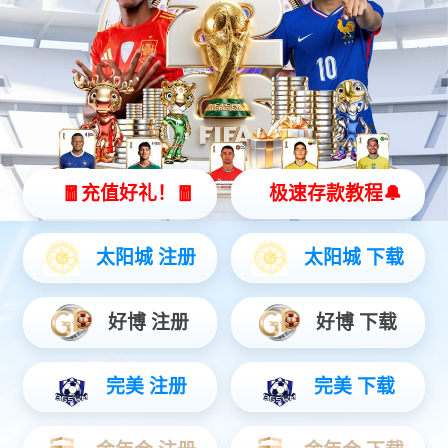
新闻资讯
公司新闻
典型案例
行业资讯
关于我们
bb贝博简介
企业文化
企业资质