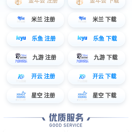
联系我们
联系我们
广揽英才
400-080-9519
语言