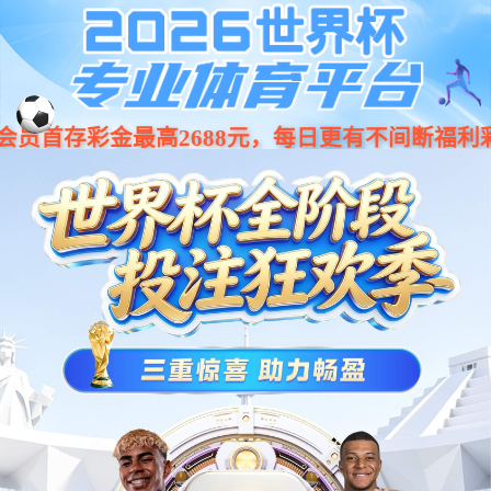
ballbet贝博·(中国)艾弗森官网
bb贝博
服务项目
器械MA解决方案
药品MA解决方案
服务平台
CRO平台
CDMO平台