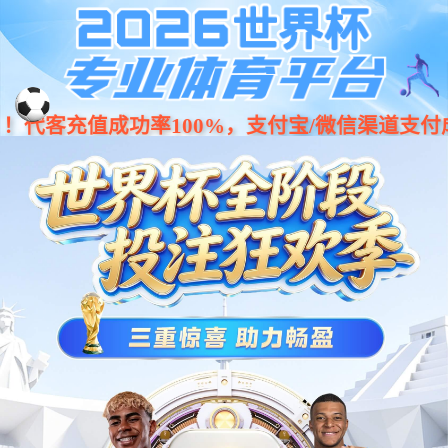
ballbet贝博·(中国)艾弗森官网
bb贝博
服务项目
器械MA解决方案
药品MA解决方案
服务平台
CRO平台
CDMO平台