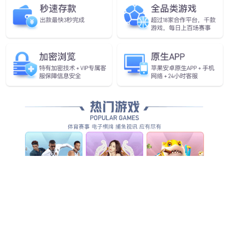
中文
English
语言
中文
English
服务项目
器械MA解决方案
药品MA解决方案
服务平台
CRO平台
CDMO平台
新闻资讯
公司新闻
典型案例
行业资讯
关于我们
bb贝博简介
企业文化
企业资质
联系我们